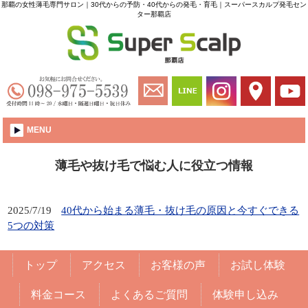
那覇の女性薄毛専門サロン｜30代からの予防・40代からの発毛・育毛｜スーパースカルプ発毛セン
ター那覇店
MENU
薄毛や抜け毛で悩む人に役立つ情報
2025/7/19
40代から始まる薄毛・抜け毛の原因と今すぐできる
5つの対策
トップ
アクセス
お客様の声
お試し体験
料金コース
よくあるご質問
体験申し込み